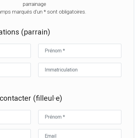
parrainage
mps marqués d'un * sont obligatoires.
tions (parrain)
Prénom
du
parrain
Immatriculation
du
parrain
ontacter (filleul·e)
Prénom
du
filleul·e
Email