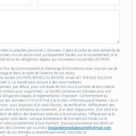
du
filleul·e
ées à caractère personnel (« Données ») dans le cadre de votre demande de
Données mis en œuvre sont juridiquement fondés sur le consentement, et le
ntrat et/ou les obligations légales qui incombent à la société LES PARE
es fins de communication et d’échange d’informations avec vous en vue de
age et dans le cadre de l’exercice de vos droits.
est la société LES PARE BRISES DU BASSIN située 341 AVENUE VULCAIN
été »). La Société peut recourir à des sous-traitants.
ervées, par défaut, pour une durée de trois ans à compter de leur collecte
nier contact puis supprimées. La Société conserve ces Données pour une
s obligations légales et réglementaires l’imposent. Conformément au
on des données n°2016/679 et à la loi dite « Informatique et libertés » du 6
sion, vous disposez d’un droit d’accès, de rectification, d’effacement des
 droit à la limitation du traitement, d’un droit d’opposition, d’un droit à la
roit de définir des directives relatives à la conservation, l'effacement et la
rès votre décès. Lorsque le traitement de Données est fondé sur le
er votre consentement à tout moment. Vous pouvez exercer ces droits en
tion des Données par courriel à
lesparebrisesdubassin@hotmail.com
.
ement de vos données à caractère personnel, consultez la