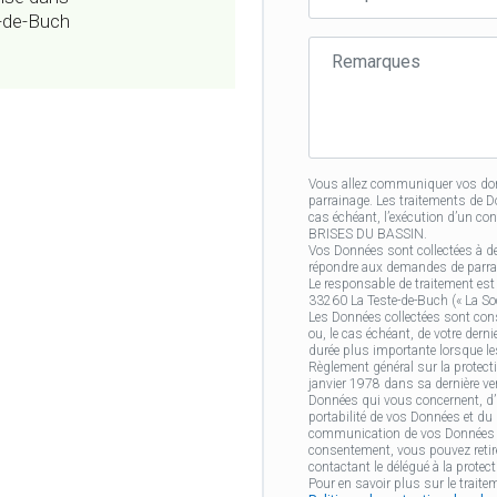
du
e-de-Buch
filleul·e
Remarques
Vous allez communiquer vos donn
parrainage. Les traitements de 
cas échéant, l’exécution d’un co
BRISES DU BASSIN.
Vos Données sont collectées à d
répondre aux demandes de parrain
Le responsable de traitement 
33260 La Teste-de-Buch (« La Soci
Les Données collectées sont cons
ou, le cas échéant, de votre der
durée plus importante lorsque le
Règlement général sur la protecti
janvier 1978 dans sa dernière ver
Données qui vous concernent, d’un
portabilité de vos Données et du d
communication de vos Données ap
consentement, vous pouvez retir
contactant le délégué à la protec
Pour en savoir plus sur le trait