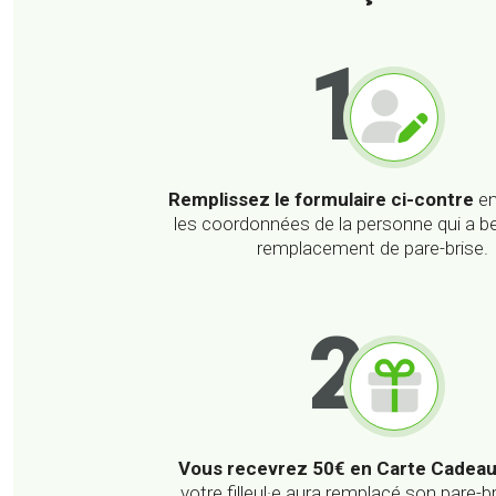
1
Remplissez le formulaire
ci-contre
en
les coordonnées de la personne qui a b
remplacement de pare-brise.
2
Vous recevrez 50€ en Carte Cadea
votre filleul·e aura remplacé son pare-b