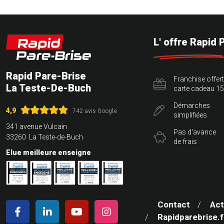
L' offre Rapid 
Rapid Pare-Brise
Franchise offer
La Teste-De-Buch
carte cadeau 15
Démarches
4,9
742 avis Google
simplifiées
341 avenue Vulcain
Pas d'avance
33260 La Teste-de-Buch
de frais
Elue meilleure enseigne
Contact
Act
Rapidparebrise.f