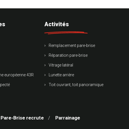
es
Activités
Remplacement pare-brise
Réparation pare-brise
Vitrage latéral
rme européenne 43R
Lunette arrière
specté
Toit ouvrant, toit panoramique
 Pare-Brise recrute
Parrainage