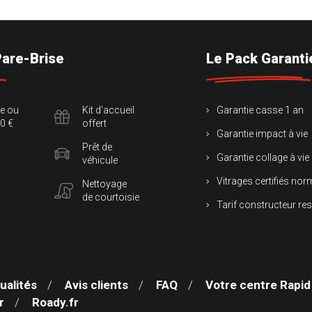
Pare-Brise
Le Pack Garanti
te ou
Kit d'accueil
Garantie casse 1 an
0 €
offert
Garantie impact à vie
Prêt de
Garantie collage à vie
véhicule
Vitrages certifiés no
Nettoyage
de courtoisie
Tarif constructeur re
ualités
Avis clients
FAQ
Votre centre Rapid
r
Roady.fr