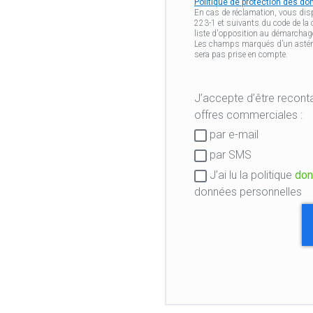
Politique de protection des d
En cas de réclamation, vous disp
223-1 et suivants du code de la
liste d'opposition au démarchage
Les champs marqués d’un astérisq
sera pas prise en compte.
J’accepte d’être recontacté par mon centr
offres commerciales :
Consentement
par e-mail
RGPD
par SMS
J’ai lu la politique
don
données personnelles