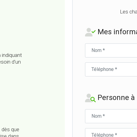
Les cha
Mes informa
Nom
du
 indiquant
parrain
esoin d’un
Téléphone
du
parrain
Personne à c
Nom
du
filleul·e
u
dès que
Téléphone
rise dans