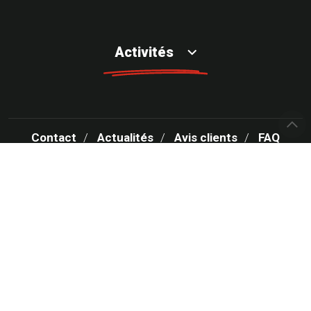
Activités
Contact
Actualités
Avis clients
FAQ
Votre centre Rapid Pare-Brise recrute
Parrainage
Rapidparebrise.fr
Roady.fr
MENTIONS LÉGALES
CONDITIONS GÉNÉRALES D’UTILISATION – CGU
POLITIQUE DE PROTECTION DES DONNÉES PERSONNELLES
POLITIQUE DES COOKIES
GESTION DES COOKIES
PLAN DU SITE